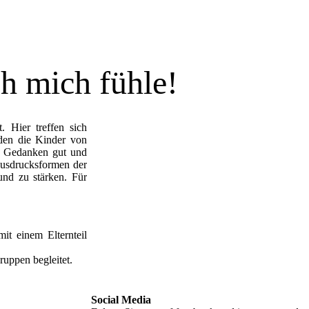
ch mich fühle!
 Hier treffen sich
den die Kinder von
nd Gedanken gut und
Ausdrucksformen der
und zu stärken. Für
t einem Elternteil
uppen begleitet.
Social Media