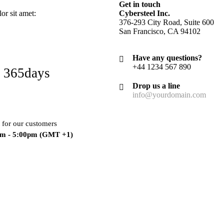
Get in touch
r sit amet:
Cybersteel Inc.
376-293 City Road, Suite 600
San Francisco, CA 94102
Have any questions?
+44 1234 567 890
 365days
Drop us a line
info@yourdomain.com
 for our customers
am - 5:00pm
(GMT +1)