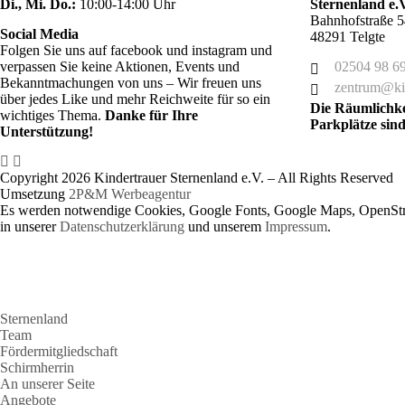
Di., Mi. Do.:
10:00-14:00 Uhr
Sternenland e.V
Bahnhofstraße 5
Social Media
48291 Telgte
Folgen Sie uns auf facebook und instagram und
verpassen Sie keine Aktionen, Events und
02504 98 6
Bekanntmachungen von uns – Wir freuen uns
zentrum@kin
über jedes Like und mehr Reichweite für so ein
Die Räumlichkei
wichtiges Thema.
Danke für Ihre
Parkplätze sin
Unterstützung!
Copyright 2026 Kindertrauer Sternenland e.V. – All Rights Reserved
Umsetzung
2P&M Werbeagentur
Es werden notwendige Cookies, Google Fonts, Google Maps, OpenStre
in unserer
Datenschutzerklärung
und unserem
Impressum
.
Sternenland
Team
Fördermitgliedschaft
Schirmherrin
An unserer Seite
Angebote