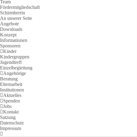
Team
Fördermitgliedschaft
Schirmherrin
An unserer Seite
Angebote
Downloads
Konzept
Informationen
Sponsoren
Kinder
Kindergruppen
Jugendtreff
Einzelbegleitung
Angehörige
Beratung
Elternarbeit
Institutionen
Aktuelles
Spenden
Jobs
Kontakt
Satzung
Datenschutz
Impressum